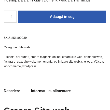
Hosting: Da 1 an inclus | Domeniu web: Da 1 an inclus
Adaugă în coș
SKU:
#Site00039
Categorie:
Site web
Etichete:
api curieri
,
creare magazin online
,
creare site web
,
domeniu web
,
facturare
,
gazduire web
,
mentenanta
,
optimizare site web
,
site web
,
Vâlcea
,
woocomerce
,
wordpress
Descriere
Informații suplimentare