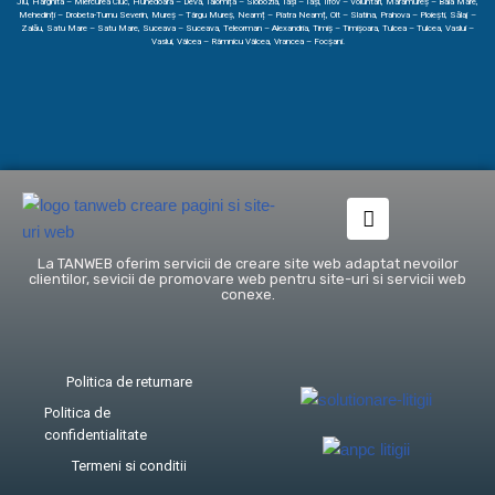
Jiu, Harghita – Miercurea Ciuc, Hunedoara – Deva, Ialomița – Slobozia, Iași – Iași, Ilfov – Voluntari, Maramureș – Baia Mare,
Mehedinți – Drobeta-Turnu Severin, Mureș – Târgu Mureș, Neamț – Piatra Neamț, Olt – Slatina, Prahova – Ploiești, Sălaj –
Zalău, Satu Mare – Satu Mare, Suceava – Suceava, Teleorman – Alexandria, Timiș – Timișoara, Tulcea – Tulcea, Vaslui –
Vaslui, Vâlcea – Râmnicu Vâlcea, Vrancea – Focșani.
La TANWEB oferim servicii de creare site web adaptat nevoilor
clientilor, sevicii de promovare web pentru site-uri si servicii web
conexe.
Politica de returnare
Politica de
confidentialitate
Termeni si conditii