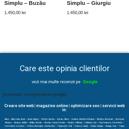
Simplu – Buzău
Simplu – Giurgiu
1.450,00
lei
1.450,00
lei
Care este opinia clientilor
vezi mai multe recenzii pe
Google
[trustindex no-registration=google]
Creare site web | magazine online | optimizare seo | servicii web
in:
Alba – Alba Iulia, Arad – Arad, Argeș – Pitești, Bacău – Bacău, Bihor – Oradea, Bistrița-Năsăud – Bistrița, Botoșani – Botoșani,
Brașov – Brașov, Brăila – Brăila, Buzău – Buzău, Caraș-Severin – Reșița, Călărași – Călărași, Cluj – Cluj-Napoca, Constanța –
Constanța, Covasna – Sfântu Gheorghe, Dâmbovița – Târgoviște, Dolj – Craiova, Galați – Galați, Giurgiu – Giurgiu, Gorj – Târgu