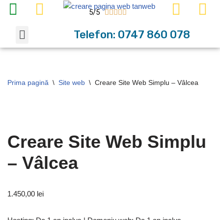
5/5





Sari
Telefon: 0747 860 078
Cu ce te putem ajuta?
Portofoliu – Proiecte
la
conținut
Prima pagină
\
Site web
\
Creare Site Web Simplu – Vâlcea
Creare Site Web Simplu
– Vâlcea
1.450,00
lei