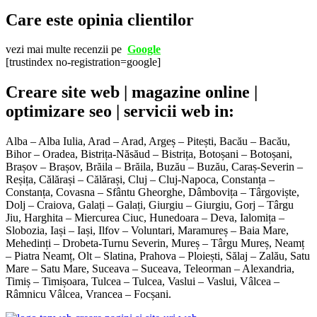
Care este opinia clientilor
vezi mai multe recenzii pe
Google
[trustindex no-registration=google]
Creare site web | magazine online |
optimizare seo | servicii web in:
Alba – Alba Iulia, Arad – Arad, Argeș – Pitești, Bacău – Bacău,
Bihor – Oradea, Bistrița-Năsăud – Bistrița, Botoșani – Botoșani,
Brașov – Brașov, Brăila – Brăila, Buzău – Buzău, Caraș-Severin –
Reșița, Călărași – Călărași, Cluj – Cluj-Napoca, Constanța –
Constanța, Covasna – Sfântu Gheorghe, Dâmbovița – Târgoviște,
Dolj – Craiova, Galați – Galați, Giurgiu – Giurgiu, Gorj – Târgu
Jiu, Harghita – Miercurea Ciuc, Hunedoara – Deva, Ialomița –
Slobozia, Iași – Iași, Ilfov – Voluntari, Maramureș – Baia Mare,
Mehedinți – Drobeta-Turnu Severin, Mureș – Târgu Mureș, Neamț
– Piatra Neamț, Olt – Slatina, Prahova – Ploiești, Sălaj – Zalău, Satu
Mare – Satu Mare, Suceava – Suceava, Teleorman – Alexandria,
Timiș – Timișoara, Tulcea – Tulcea, Vaslui – Vaslui, Vâlcea –
Râmnicu Vâlcea, Vrancea – Focșani.