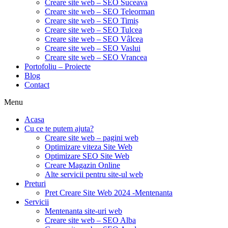
Creare site web – SEO Suceava
Creare site web – SEO Teleorman
Creare site web – SEO Timiș
Creare site web – SEO Tulcea
Creare site web – SEO Vâlcea
Creare site web – SEO Vaslui
Creare site web – SEO Vrancea
Portofoliu – Proiecte
Blog
Contact
Menu
Acasa
Cu ce te putem ajuta?
Creare site web – pagini web
Optimizare viteza Site Web
Optimizare SEO Site Web
Creare Magazin Online
Alte servicii pentru site-ul web
Preturi
Pret Creare Site Web 2024 -Mentenanta
Servicii
Mentenanta site-uri web
Creare site web – SEO Alba