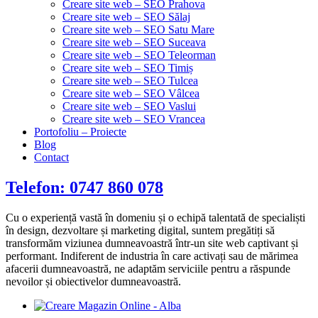
Creare site web – SEO Prahova
Creare site web – SEO Sălaj
Creare site web – SEO Satu Mare
Creare site web – SEO Suceava
Creare site web – SEO Teleorman
Creare site web – SEO Timiș
Creare site web – SEO Tulcea
Creare site web – SEO Vâlcea
Creare site web – SEO Vaslui
Creare site web – SEO Vrancea
Portofoliu – Proiecte
Blog
Contact
Telefon: 0747 860 078
Cu o experiență vastă în domeniu și o echipă talentată de specialiști
în design, dezvoltare și marketing digital, suntem pregătiți să
transformăm viziunea dumneavoastră într-un site web captivant și
performant. Indiferent de industria în care activați sau de mărimea
afacerii dumneavoastră, ne adaptăm serviciile pentru a răspunde
nevoilor și obiectivelor dumneavoastră.