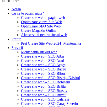





5/5
Acasa
Cu ce te putem ajuta?
Creare site web – pagini web
Optimizare viteza Site Web
Optimizare SEO Site Web
Creare Magazin Online
Alte servicii pentru site-ul web
Preturi
Pret Creare Site Web 2024 -Mentenanta
Servicii
Mentenanta site-uri web
Creare site web – SEO Alba
Creare site web – SEO Arad
Creare site web – SEO Argeș
Creare site web – SEO Bacău
Creare site web – SEO Bihor
Creare site web – SEO Bistrița-Năsăud
Creare site web – SEO Botoșani
Creare site web – SEO Brăila
Creare site web – SEO Brașov
Creare site web – SEO Buzău
Creare site web – SEO Călărași
Creare site web – SEO Caraș-Severin