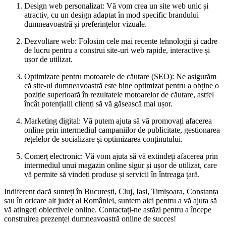
Design web personalizat: Vă vom crea un site web unic și
atractiv, cu un design adaptat în mod specific brandului
dumneavoastră și preferințelor vizuale.
Dezvoltare web: Folosim cele mai recente tehnologii și cadre
de lucru pentru a construi site-uri web rapide, interactive și
ușor de utilizat.
Optimizare pentru motoarele de căutare (SEO): Ne asigurăm
că site-ul dumneavoastră este bine optimizat pentru a obține o
poziție superioară în rezultatele motoarelor de căutare, astfel
încât potențialii clienți să vă găsească mai ușor.
Marketing digital: Vă putem ajuta să vă promovați afacerea
online prin intermediul campaniilor de publicitate, gestionarea
rețelelor de socializare și optimizarea conținutului.
Comerț electronic: Vă vom ajuta să vă extindeți afacerea prin
intermediul unui magazin online sigur și ușor de utilizat, care
vă permite să vindeți produse și servicii în întreaga țară.
Indiferent dacă sunteți în București, Cluj, Iași, Timișoara, Constanța
sau în oricare alt județ al României, suntem aici pentru a vă ajuta să
vă atingeți obiectivele online. Contactați-ne astăzi pentru a începe
construirea prezenței dumneavoastră online de succes!