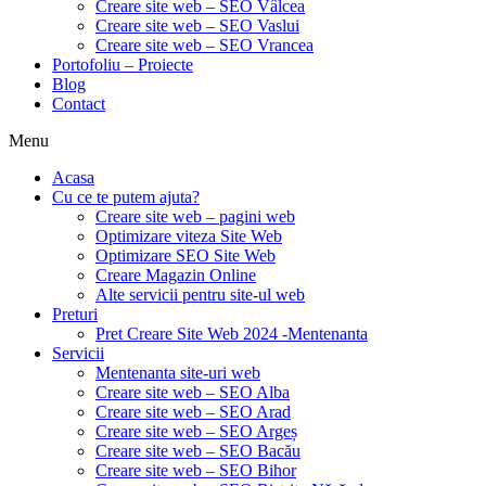
Creare site web – SEO Vâlcea
Creare site web – SEO Vaslui
Creare site web – SEO Vrancea
Portofoliu – Proiecte
Blog
Contact
Menu
Acasa
Cu ce te putem ajuta?
Creare site web – pagini web
Optimizare viteza Site Web
Optimizare SEO Site Web
Creare Magazin Online
Alte servicii pentru site-ul web
Preturi
Pret Creare Site Web 2024 -Mentenanta
Servicii
Mentenanta site-uri web
Creare site web – SEO Alba
Creare site web – SEO Arad
Creare site web – SEO Argeș
Creare site web – SEO Bacău
Creare site web – SEO Bihor