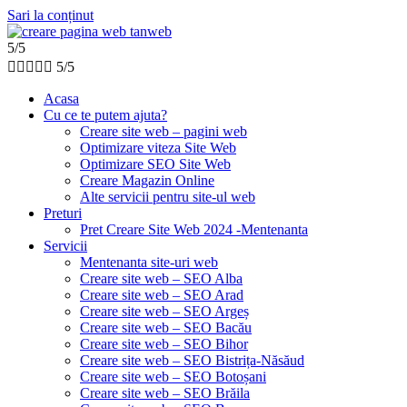
Sari la conținut
5/5





5/5
Acasa
Cu ce te putem ajuta?
Creare site web – pagini web
Optimizare viteza Site Web
Optimizare SEO Site Web
Creare Magazin Online
Alte servicii pentru site-ul web
Preturi
Pret Creare Site Web 2024 -Mentenanta
Servicii
Mentenanta site-uri web
Creare site web – SEO Alba
Creare site web – SEO Arad
Creare site web – SEO Argeș
Creare site web – SEO Bacău
Creare site web – SEO Bihor
Creare site web – SEO Bistrița-Năsăud
Creare site web – SEO Botoșani
Creare site web – SEO Brăila